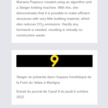
Mariana Popescu created using an algorithm and
a Steiger knitting machine. With this, she
demonstrates that it is possible to make efficient
structures with very little building material, which
also reduces CO
emissions. Hardly any
2
formwork is needed, resulting in virtually no
construction waste.
Steiger se présente dans l’espace Innothèque de
la Foire du Valais à Martigny.
Extrait du journal de Canal 9 du jeudi 6 octobre
2022